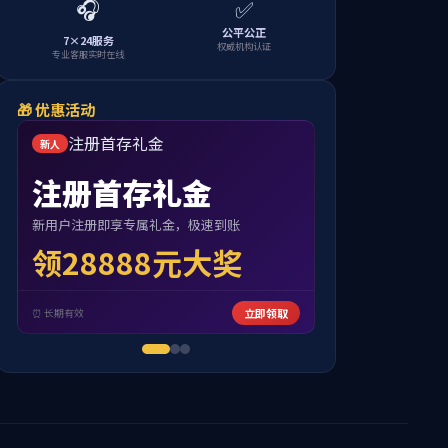
展股份有限公司
浏览量：69